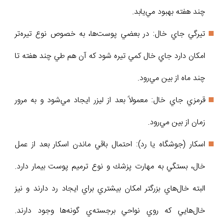
چند هفته بهبود مي‌يابد.
تيرگي جاي خال: در بعضي پوست‌ها، به خصوص نوع تيره‌تر
امكان دارد جاي خال كمي تيره شود كه آن‌ هم طي چند هفته تا
چند ماه از بين مي‌رود.
قرمزي جاي خال: معمولاً بعد از ليزر ايجاد مي‌شود و به مرور
زمان از بين مي‌رود.
اسكار (جوشگاه يا رد): احتمال باقي ماندن اسكار بعد از عمل
خال، بستگي به مهارت پزشك و نوع ترميم پوست بيمار دارد.
البته خال‌هاي بزرگتر امكان بيشتري براي ايجاد رد دارند و نيز
خال‌هايي كه روي نواحي برجسته‌ي گونه‌ها وجود دارند.