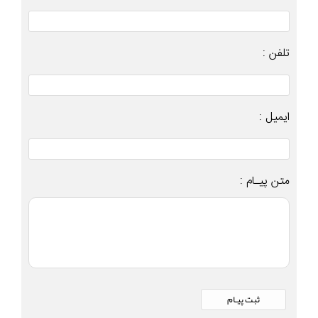
تلفن :
ایمیل :
متن پیـام :