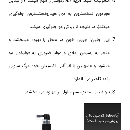
الئانولیک اسید: آنزیم a5 ردوکتاز را مهار میکند. (از تبدیل
هورمون تستسترون به دی هیدروتستسترون جلوگیری
میکند)، در نتیجه از ریزش مو جلوگیری میکند.
اپی جنین: جریان خون در محل را بهبود میبخشد و
منجر به رسیدن املاح و مواد ضروری به فولیکول مو
میشود و همچنین با اثر آنتی اکسیدان خود مرگ سلولی
را به تأخیر می اندازد.
بیو تینیل: متابولیسم سلولی را بهبود می بخشد.