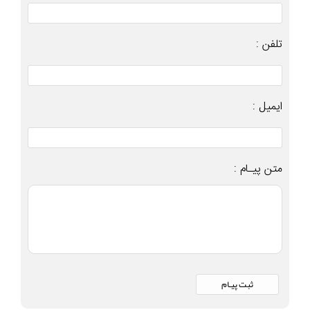
تلفن :
ایمیل :
متن پیـام :