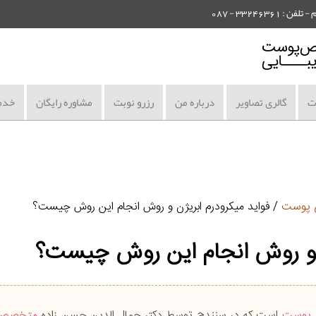
3324 - 087
ات
گالری تصاویر
درباره من
رزرو نوبت
مشاوره رایگان
خدم
ی پوست
/ فواید میکرودرم ابریژن و روش انجام این روش چیست؟
ن و روش انجام این روش چیست؟
 پوست
است که در سنندج توسط دکتر جمال الدین حسن زاده
متخصص