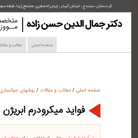
کردستان، سنندج ، خیابان آبیدر، چهارراه صفری، مجتمع ژینا، طبقه سوم - تلفن : 6361
صفحه اصلی
مطالب و مقال
صفحه اصلی
/
مطالب و مقالات
/
روشهای جوانساز
فواید میکرودرم ابریژ
میکرودرم ابریژن
روشی غیرتهاجمی برای
جوانسازی