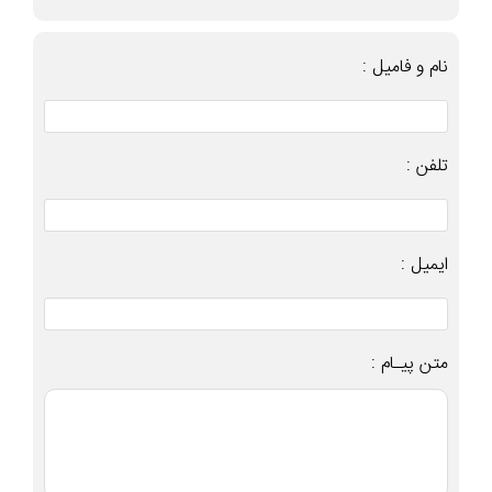
نام و فامیل :
تلفن :
ایمیل :
متن پیـام :