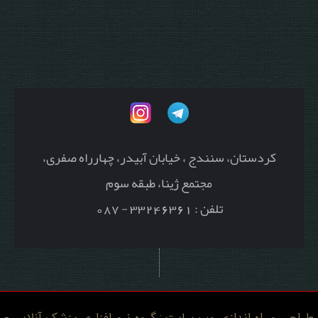
کردستان، سنندج ، خیابان آبیدر، چهارراه صفری،
مجتمع ژینا، طبقه سوم
تلفن : 33246361 - 087