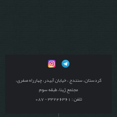
کردستان، سنندج ، خیابان آبیدر، چهارراه صفری،
مجتمع ژینا، طبقه سوم
تلفن : 33246361 - 087