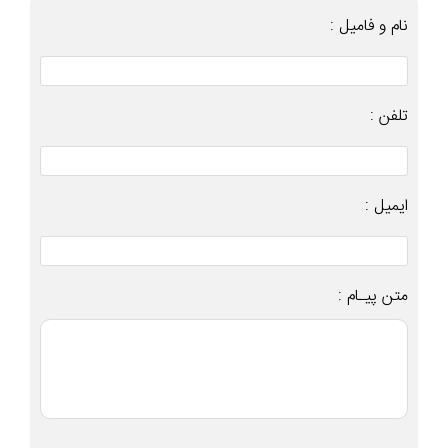
نام و فامیل :
تلفن :
ایمیل :
متن پیـام :